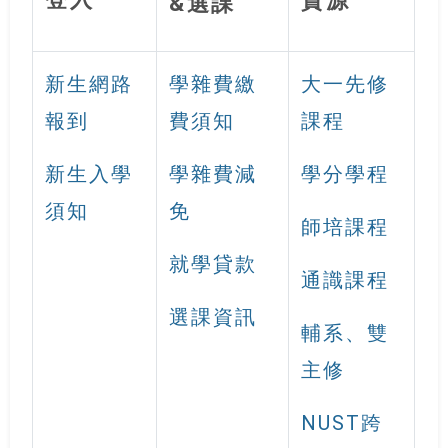
&選課
新生網路
學雜費繳
大一先修
報到
費須知
課程
新生入學
學雜費減
學分學程
須知
免
師培課程
就學貸款
通識課程
選課資訊
輔系、雙
主修
NUST跨