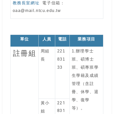
教務長室網址
電子信箱：
oaa@mail.ntcu.edu.tw
單位
人員
電話
業務項目
周組
221
1.
辦理學士
註冊組
長
831
班、碩博士
33
班、碩專班學
生學籍及成績
管理（含註
冊、休學、退
學、復學
221
黃小
等）。
831
姐