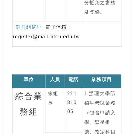
分抵免之審核
及登錄。
註冊組網址
電子信箱：
register@mail.ntcu.edu.tw
單位
人員
電話
業務項目
221
朱
組
1.
辦理大學部
綜合業
810
長
招生考試業務
務組
05
（包含申請入
學、繁星推
薦、指定科目