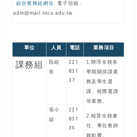
綜合業務組網址
電子信箱：
adm@mail.ntcu.edu.tw
單位
人員
電話
業務項目
221
阮組
1.
辦理全校各
課務組
831
長
學期開排課業
37
務及學生選
課、校際選課
等業務。
221
張小
2.
核算全校兼
831
姐
任、專任教師
39
鐘點費。