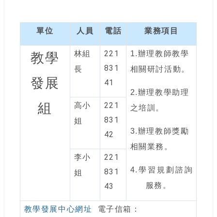
單位
人員
電話
業務項目
221
林組
1.
辦理教師教學
教學
831
長
相關研討活動。
發展
41
2.
辦理教學助理
組
221
高小
之培訓。
831
姐
3.
辦理教師獎勵
42
相關業務。
221
李小
4.
學習規劃諮詢
831
姐
服務。
43
教學發展中心網址
電子信箱：