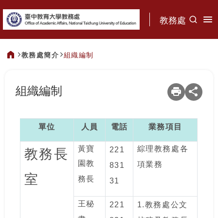
:::
教務處
教務處簡介
組織編制
:::
組織編制
單位
人員
電話
業務項目
黃寶
綜理教務處各
221
教務長
園教
項業務
831
室
務長
31
王秘
221
1.
教務處公文